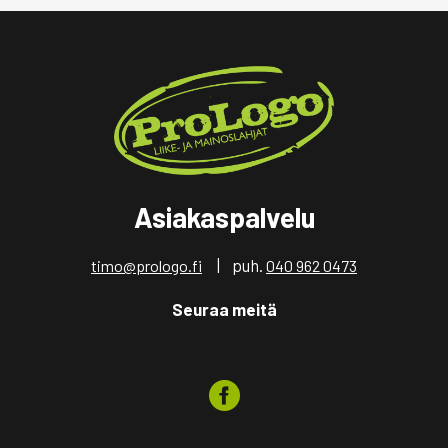
Asiakaspalvelu
| puh.
timo@prologo.fi
040 962 0473
Seuraa meitä