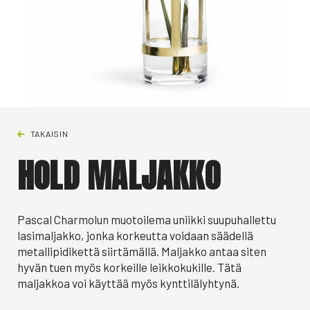
TAKAISIN
HOLD MALJAKKO
Pascal Charmolun muotoilema uniikki suupuhallettu
lasimaljakko, jonka korkeutta voidaan säädellä
metallipidikettä siirtämällä. Maljakko antaa siten
hyvän tuen myös korkeille leikkokukille. Tätä
maljakkoa voi käyttää myös kynttilälyhtynä.