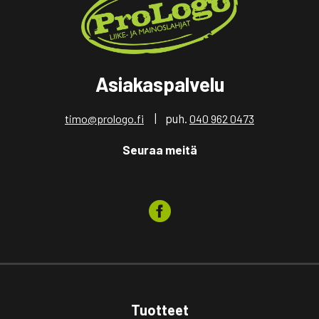
Asiakaspalvelu
| puh.
timo@prologo.fi
040 962 0473
Seuraa meitä
Tuotteet