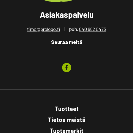
Asiakaspalvelu
| puh.
timo@prologo.fi
040 962 0473
Seuraa meitä
Tuotteet
Tietoa meistä
Tuotemerkit