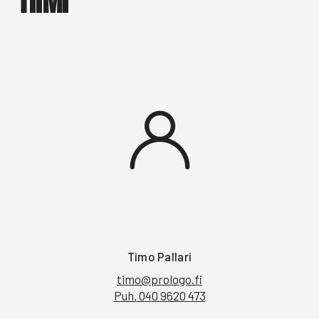
TIIMI
Timo Pallari
timo@prologo.fi
Puh.
040 9620 473