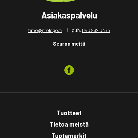
Asiakaspalvelu
| puh.
timo@prologo.fi
040 962 0473
Seuraa meitä
Tuotteet
Tietoa meistä
Tuotemerkit