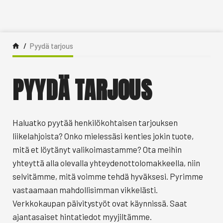
Siirry sisältöön
Pyydä tarjous
PYYDÄ TARJOUS
Haluatko pyytää henkilökohtaisen tarjouksen
liikelahjoista? Onko mielessäsi kenties jokin tuote,
mitä et löytänyt valikoimastamme? Ota meihin
yhteyttä alla olevalla yhteydenottolomakkeella, niin
selvitämme, mitä voimme tehdä hyväksesi. Pyrimme
vastaamaan mahdollisimman vikkelästi.
Verkkokaupan päivitystyöt ovat käynnissä. Saat
ajantasaiset hintatiedot myyjiltämme.