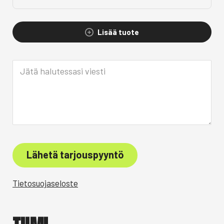
Lisää tuote
Lähetä tarjouspyyntö
Tietosuojaseloste