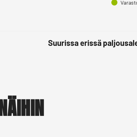
Varast
Suurissa erissä paljousa
NÄIHIN