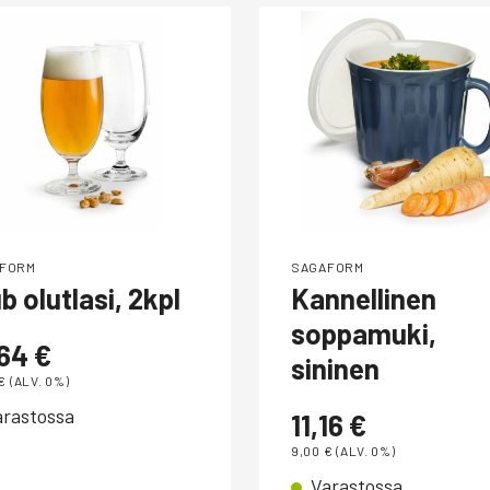
FORM
SAGAFORM
b olutlasi, 2kpl
Kannellinen
soppamuki,
,64
€
sininen
€
(ALV. 0%)
arastossa
11,16
€
9,00
€
(ALV. 0%)
Varastossa