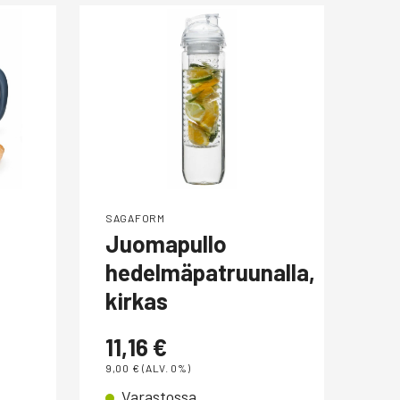
SAGAFORM
SAG
Juomapullo
Oi
hedelmäpatruunalla,
0,
kirkas
0,00
V
11,16
€
9,00
€
(ALV. 0%)
Varastossa