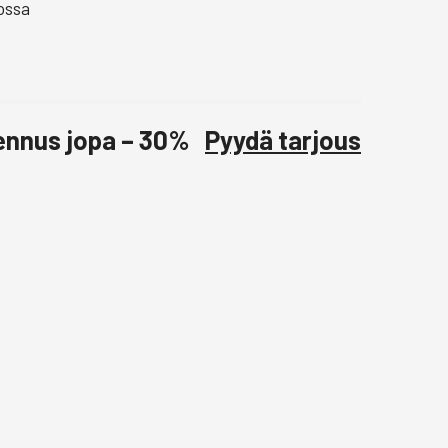
ossa
lennus jopa – 30%
Pyydä tarjous