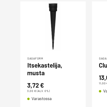
SAGAFORM
SAGA
Itsekastelija,
Clu
,
musta
13
3,72
€
11,00
V
3,00
€
(ALV. 0%)
Varastossa