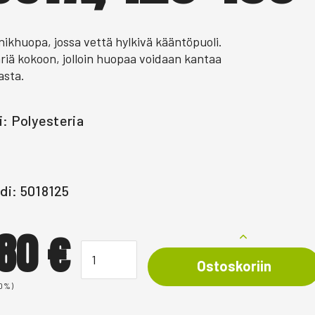
nikhuopa, jossa vettä hylkivä kääntöpuoli.
riä kokoon, jolloin huopaa voidaan kantaa
asta.
i: Polyesteria
di: 5018125
,80
€
Ostoskoriin
 0%)