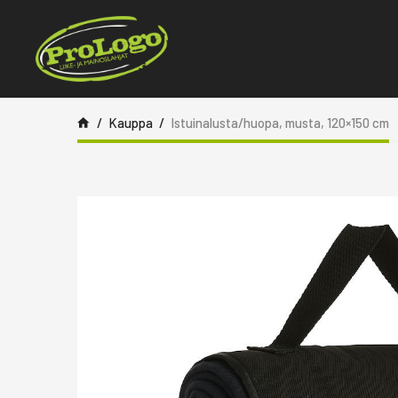
Siirry sisältöön
Kauppa
Istuinalusta/huopa, musta, 120×150 cm