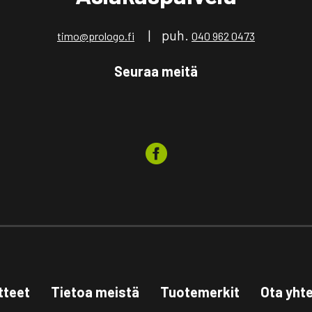
| puh.
timo@prologo.fi
040 962 0473
Seuraa meitä
tteet
Tietoa meistä
Tuotemerkit
Ota yht