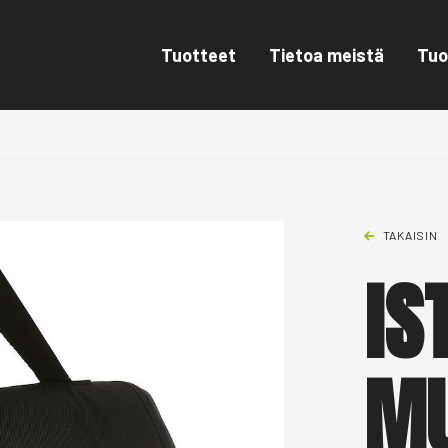
Tuotteet
Tietoa meistä
Tuo
TAKAISIN
IS
MU