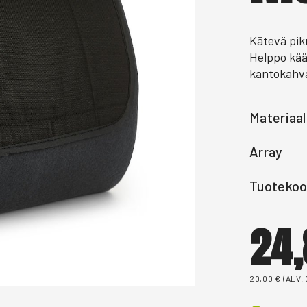
Kätevä pik
Helppo kää
kantokahv
Materiaal
Array
Tuotekoo
24
20,00
€
(ALV.