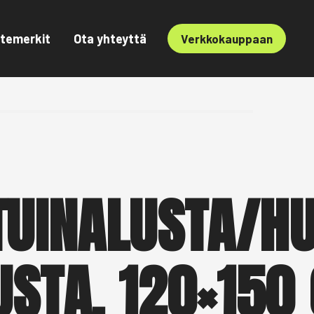
temerkit
Ota yhteyttä
Verkkokauppaan
TUINALUSTA/H
STA, 120×150