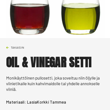
TAKAISIN
OIL & VINEGAR SETTI
Monikäyttöinen pullosetti, joka soveltuu niin öljylle ja
viinietikalle kuin kahvimaidolle tai yhdelle annokselle
viiniä.
Materiaali: LasiaKorkki Tammea