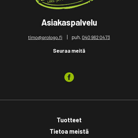
Asiakaspalvelu
| puh.
timo@prologo.fi
040 962 0473
Seuraa meitä
Tuotteet
Tietoa meistä