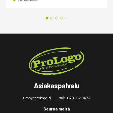
Asiakaspalvelu
| puh.
timo@prologo.fi
040 962 0473
Seuraa meitä