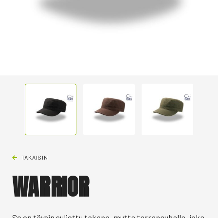
TAKAISIN
WARRIOR
Se on täysin suljettu takana, mutta tarranauhalla, joka