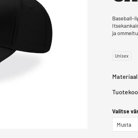
Baseball-l
Itsekankai
ja ommeltu
Unisex
Materiaal
Tuotekoo
Valitse vär
Musta