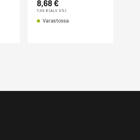
8,68
€
4,
7,00
€
(ALV. 0%)
4,00
Varastossa
V