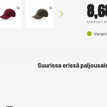
8,
7,00
€
(ALV. 0
Varast
Suurissa erissä paljousa