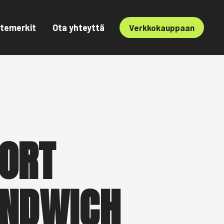
temerkit
Ota yhteyttä
Verkkokauppaan
ORT
NDWICH