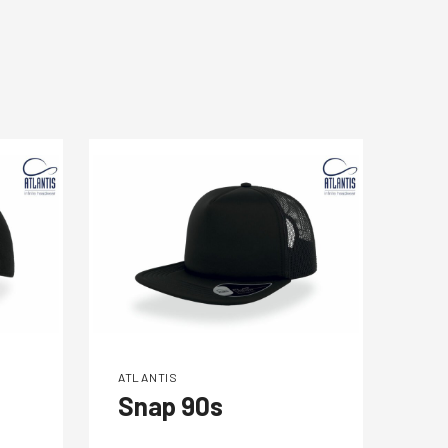
ATLANTIS
ATLA
Snap 90s
Wi