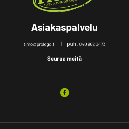
Asiakaspalvelu
| puh.
timo@prologo.fi
040 962 0473
Seuraa meitä