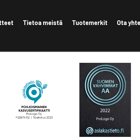
tteet
Tietoa meistä
Tuotemerkit
Ota yht