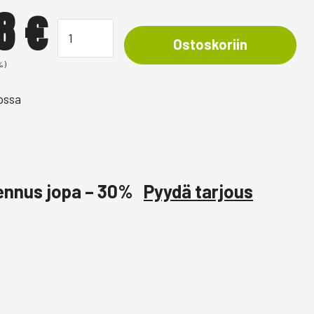
68
€
Ostoskoriin
%)
ossa
lennus jopa – 30%
Pyydä tarjous