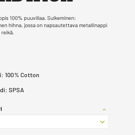
ippis 100% puuvillaa. Sulkeminen:
nen hihna, jossa on napsautettava metallinappi
 reikä.
i: 100% Cotton
di: SPSA
i