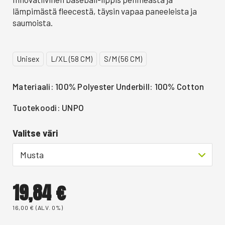
lämpimästä fleecestä, täysin vapaa paneeleista ja
saumoista.
Unisex
L/XL (58 CM)
S/M (56 CM)
Materiaali: 100% Polyester Underbill: 100% Cotton
Tuotekoodi: UNPO
Valitse väri
Musta
19,84
€
16,00
€
(ALV. 0%)