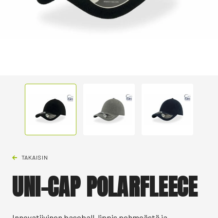
TAKAISIN
UNI-CAP POLARFLEECE
Innovatiivinen baseball-lippis pehmeästä ja