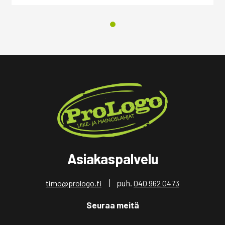
Asiakaspalvelu
| puh.
timo@prologo.fi
040 962 0473
Seuraa meitä