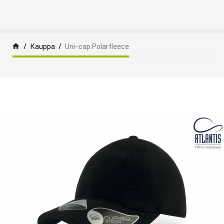
Siirry sisältöön
Kauppa
Uni-cap Polarfleece