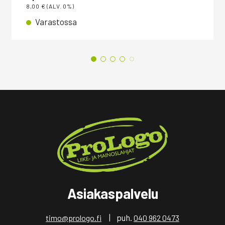
8,00
€
(ALV. 0%)
Varastossa
Asiakaspalvelu
| puh.
timo@prologo.fi
040 962 0473