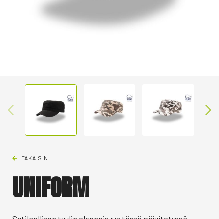
TAKAISIN
UNIFORM
Sotilaallisen tyylin olennaisuus tässä päivitetyssä