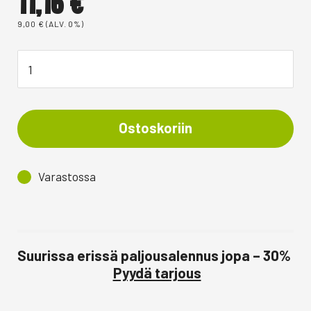
11,16
€
9,00
€
(ALV. 0%)
Ostoskoriin
Varastossa
Suurissa erissä paljousalennus jopa – 30%
Pyydä tarjous