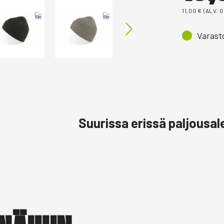
11,00
€
(ALV. 
Varast
Suurissa erissä paljousa