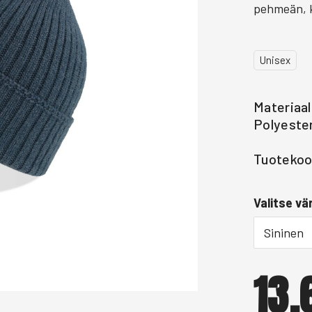
pehmeän, k
Unisex
Materiaal
Polyeste
Tuotekoo
Valitse vär
Sininen
13