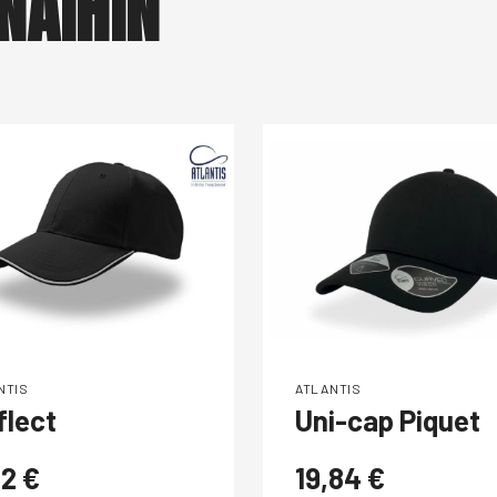
NÄIHIN
NTIS
ATLANTIS
flect
Uni-cap Piquet
92
€
19,84
€