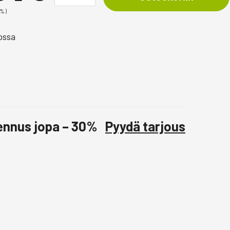
0%)
ossa
lennus jopa – 30%
Pyydä tarjous