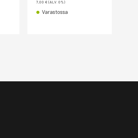
7,00
€
(ALV. 0%)
4,00
Varastossa
V