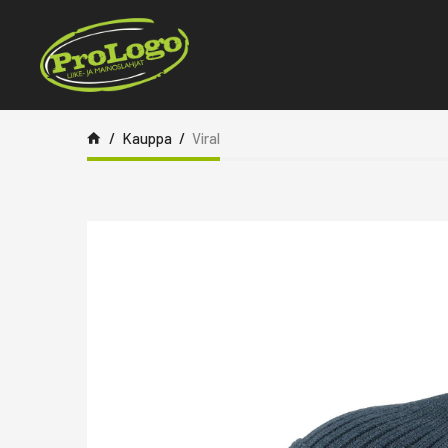
Siirry sisältöön
Kauppa
Viral