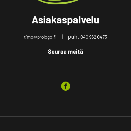
Asiakaspalvelu
| puh.
timo@prologo.fi
040 962 0473
Seuraa meitä