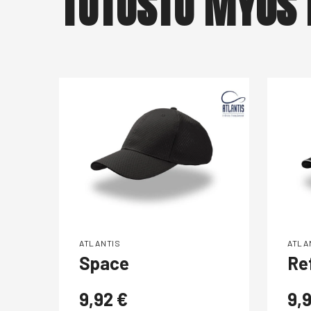
TUTUSTU MYÖS 
ATLANTIS
ATLA
Space
Re
9,92
€
9,