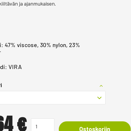
iiltävän ja ajanmukaisen.
i: 47% viscose, 30% nylon, 23%
r
di: VIRA
i
,64
€
Ostoskoriin