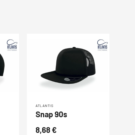
ATLANTIS
ATLA
Snap 90s
Wi
8,68
€
4,