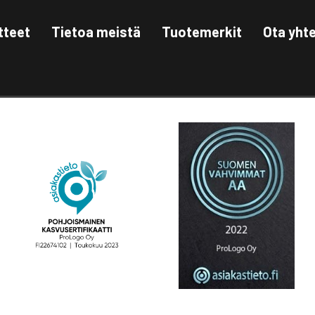
tteet
Tietoa meistä
Tuotemerkit
Ota yht