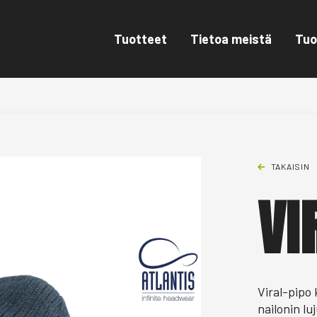
Tuotteet
Tietoa meistä
Tuo
TAKAISIN
VI
Viral-pipo
nailonin lu