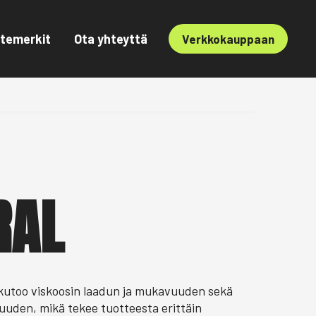
temerkit
Ota yhteyttä
Verkkokauppaan
RAL
 kutoo viskoosin laadun ja mukavuuden sekä
juuden, mikä tekee tuotteesta erittäin