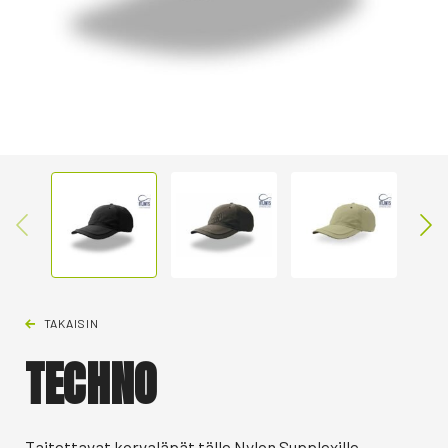
TAKAISIN
TECHNO
Taitettavat korvaläpät tälle Nylon Supplexille