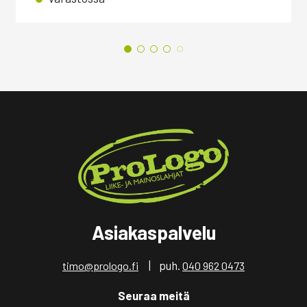
Asiakaspalvelu
| puh.
timo@prologo.fi
040 962 0473
Seuraa meitä