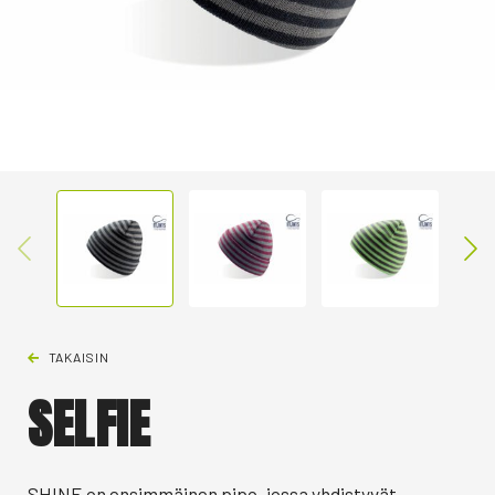
TAKAISIN
SELFIE
SHINE on ensimmäinen pipo, jossa yhdistyvät