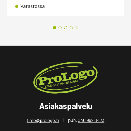
Varastossa
Asiakaspalvelu
| puh.
timo@prologo.fi
040 962 0473