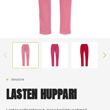
TAKAISIN
LASTEN HUPPARI
Lasten collegehousut, jossa harjattu pehmeä