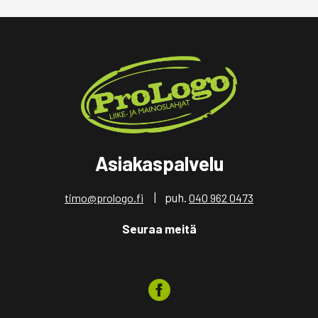
Asiakaspalvelu
| puh.
timo@prologo.fi
040 962 0473
Seuraa meitä