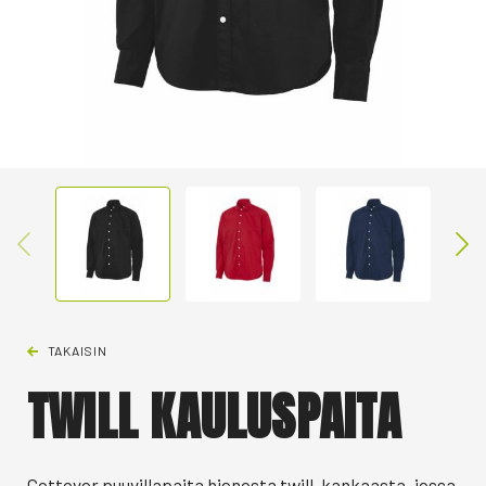
TAKAISIN
TWILL KAULUSPAITA
Cottover puuvillapaita hienosta twill-kankaasta, jossa