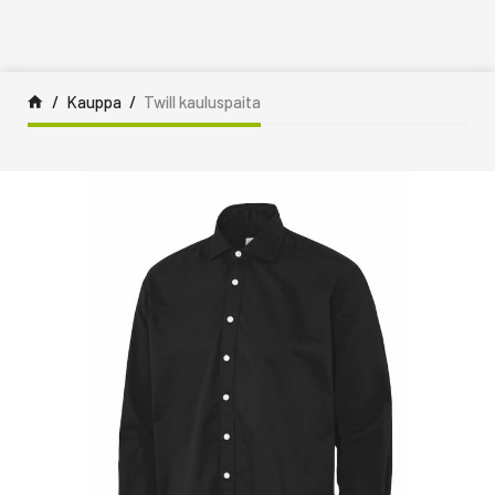
Siirry sisältöön
Kauppa
Twill kauluspaita