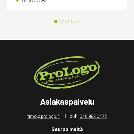
Asiakaspalvelu
| puh.
timo@prologo.fi
040 962 0473
Seuraa meitä