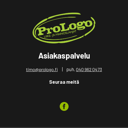
Asiakaspalvelu
| puh.
timo@prologo.fi
040 962 0473
Seuraa meitä