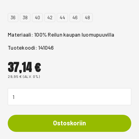
36
38
40
42
44
46
48
Materiaali: 100% Reilun kaupan luomupuuvilla
Tuotekoodi: 141046
37,14
€
29,95
€
(ALV. 0%)
Ostoskoriin