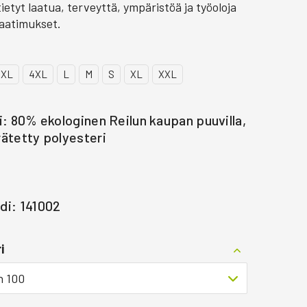
ietyt laatua, terveyttä, ympäristöä ja työoloja
aatimukset.
3XL
4XL
L
M
S
XL
XXL
i: 80% ekologinen Reilun kaupan puuvilla,
ätetty polyesteri
di: 141002
i
n 100