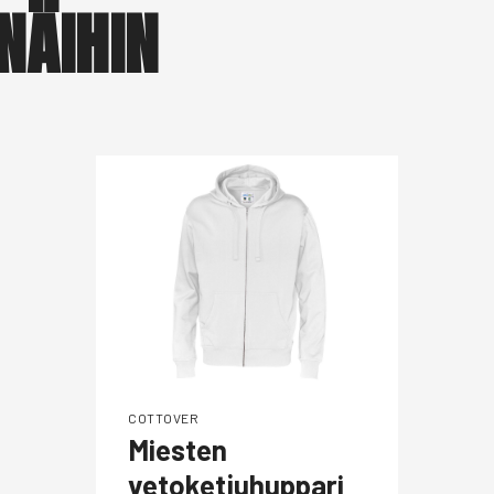
NÄIHIN
COTTOVER
Miesten
vetoketjuhuppari