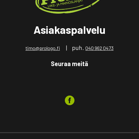
Asiakaspalvelu
| puh.
timo@prologo.fi
040 962 0473
Seuraa meitä