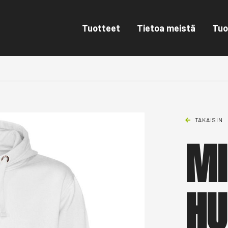
Tuotteet
Tietoa meistä
Tuo
TAKAISIN
MI
HU