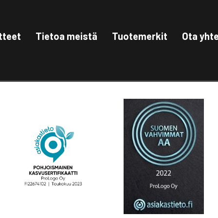
tteet
Tietoa meistä
Tuotemerkit
Ota yht