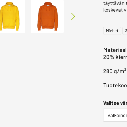
täyttävän t
koskevat v
Miehet
Materiaal
20% kierr
280 g/m²
Tuotekoo
Valitse vär
Valkoine