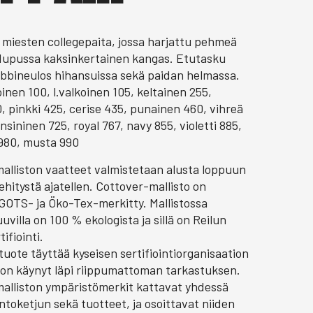
 miesten collegepaita, jossa harjattu pehmeä
 Hupussa kaksinkertainen kangas. Etutasku
ibbineulos hihansuissa sekä paidan helmassa.
oinen 100, l.valkoinen 105, keltainen 255,
, pinkki 425, cerise 435, punainen 460, vihreä
nsininen 725, royal 767, navy 855, violetti 885,
 980, musta 990
alliston vaatteet valmistetaan alusta loppuun
hitystä ajatellen. Cottover-mallisto on
GOTS- ja Öko-Tex-merkitty. Mallistossa
uvilla on 100 % ekologista ja sillä on Reilun
ifiointi.
 tuote täyttää kyseisen sertifiointiorganisaation
ja on käynyt läpi riippumattoman tarkastuksen.
alliston ympäristömerkit kattavat yhdessä
toketjun sekä tuotteet, ja osoittavat niiden