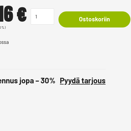
,16
€
Ostoskoriin
 0%)
ossa
lennus jopa – 30%
Pyydä tarjous