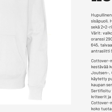
Hupullinen
sisäpuoli.
sekä 2×2-r
Värit: valk
oranssi 290
645, taivaa
antrasiitti
Cottover-m
kestävää ke
Joutsen-, 
käytetty pu
kaupan sert
Sertifioitu
kriteerit 
Cottover-m
koko tuotan