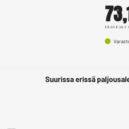
73
59,00
€
(ALV.
Varast
Suurissa erissä paljousa