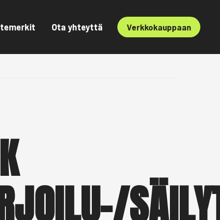
temerkit
Ota yhteyttä
Verkkokauppaan
K
RJOILU-/SÄILY