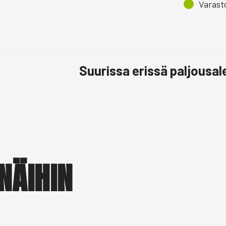
Varast
Suurissa erissä paljousa
NÄIHIN