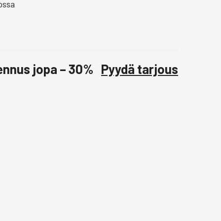
ossa
lennus jopa – 30%
Pyydä tarjous