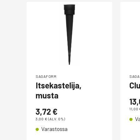
SAGAFORM
SAGA
Itsekastelija,
Clu
,
musta
13
3,72
€
11,00
V
3,00
€
(ALV. 0%)
Varastossa