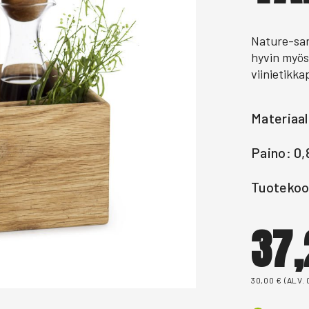
Nature-sarj
hyvin myös 
viinietikkap
Materiaa
Paino: 0,
Tuotekoo
37
30,00
€
(ALV.