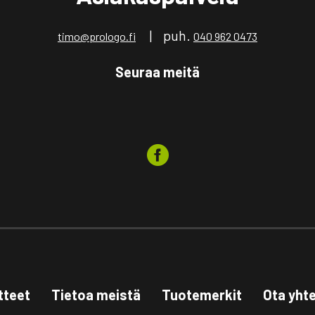
| puh.
timo@prologo.fi
040 962 0473
Seuraa meitä
tteet
Tietoa meistä
Tuotemerkit
Ota yht