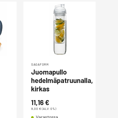
SAGAFORM
SAG
Juomapullo
Oi
hedelmäpatruunalla,
0,
kirkas
0,00
V
11,16
€
9,00
€
(ALV. 0%)
Varastossa