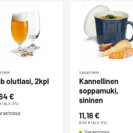
FORM
SAGAFORM
b olutlasi, 2kpl
Kannellinen
soppamuki,
,64
€
sininen
€
(ALV. 0%)
arastossa
11,16
€
9,00
€
(ALV. 0%)
Varastossa