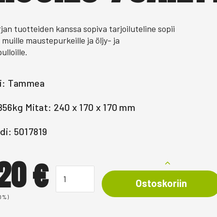
an tuotteiden kanssa sopiva tarjoiluteline sopii
muille maustepurkeille ja öljy- ja
ulloille.
li: Tammea
856kg Mitat: 240 x 170 x 170 mm
di: 5017819
,20
€
Ostoskoriin
 0%)