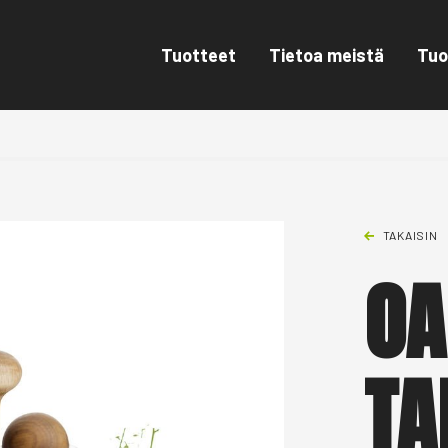
Tuotteet
Tietoa meistä
Tuo
TAKAISIN
OA
TA