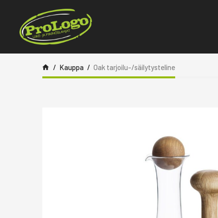
Siirry sisältöön
Kauppa
Oak tarjoilu-/säilytysteline