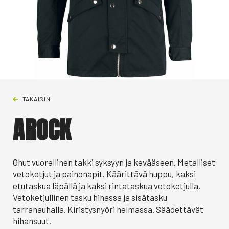
TAKAISIN
AROCK
Ohut vuorellinen takki syksyyn ja kevääseen. Metalliset
vetoketjut ja painonapit. Käärittävä huppu, kaksi
etutaskua läpällä ja kaksi rintataskua vetoketjulla.
Vetoketjullinen tasku hihassa ja sisätasku
tarranauhalla. Kiristysnyöri helmassa. Säädettävät
hihansuut.