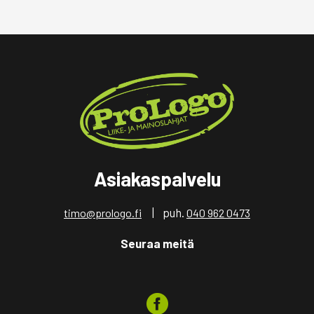
Asiakaspalvelu
| puh.
timo@prologo.fi
040 962 0473
Seuraa meitä