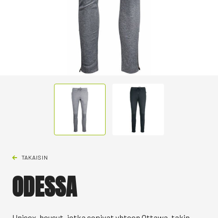
TAKAISIN
ODESSA
Unisex-housut, jotka sopivat yhteen Ottawa-takin