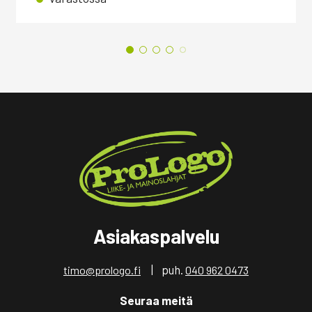
Asiakaspalvelu
| puh.
timo@prologo.fi
040 962 0473
Seuraa meitä