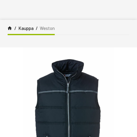
Siirry sisältöön
Kauppa
Weston