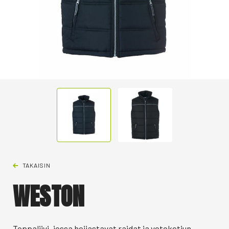
TAKAISIN
WESTON
Toppaliivi, jossa heijastavat raidat ja vetoketjun