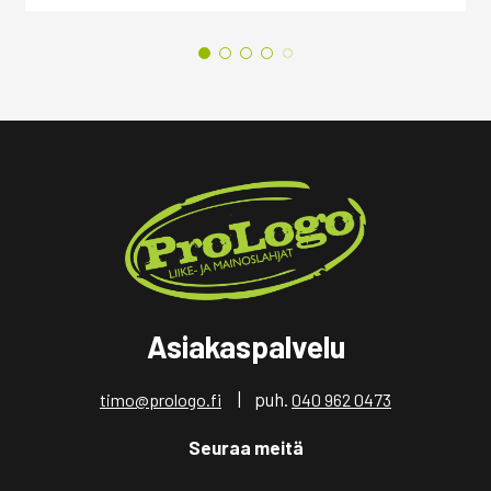
Asiakaspalvelu
| puh.
timo@prologo.fi
040 962 0473
Seuraa meitä