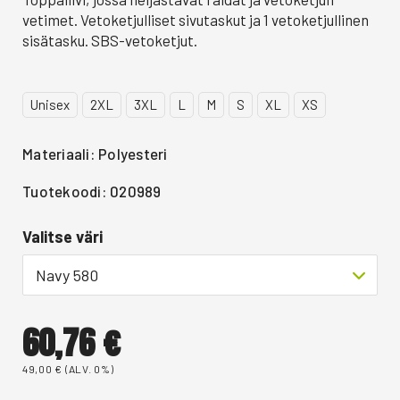
vetimet. Vetoketjulliset sivutaskut ja 1 vetoketjullinen
sisätasku. SBS-vetoketjut.
Unisex
2XL
3XL
L
M
S
XL
XS
Materiaali: Polyesteri
Tuotekoodi: 020989
Valitse väri
Navy 580
60,76
€
49,00
€
(ALV. 0%)