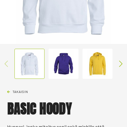
TAKAISIN
BASIC HOODY
Huppari, jonka mitoitus sopii sekä miehille että