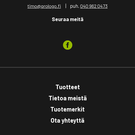
| puh.
timo@prologo.fi
040 962 0473
Seuraa meitä
Tuotteet
Tietoa meistä
Tuotemerkit
Ota yhteyttä