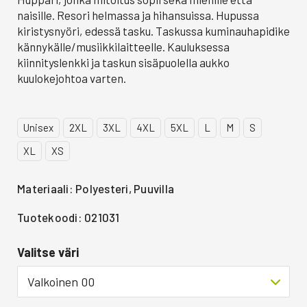
naisille. Resori helmassa ja hihansuissa. Hupussa
kiristysnyöri, edessä tasku. Taskussa kuminauhapidike
kännykälle/musiikkilaitteelle. Kauluksessa
kiinnityslenkki ja taskun sisäpuolella aukko
kuulokejohtoa varten.
Unisex
2XL
3XL
4XL
5XL
L
M
S
XL
XS
Materiaali: Polyesteri, Puuvilla
Tuotekoodi: 021031
Valitse väri
Valkoinen 00