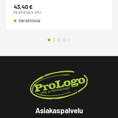
43,40
€
35,00
€
(ALV. 0%)
Varastossa
Asiakaspalvelu