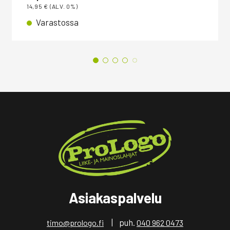
14,95
€
(ALV. 0%)
Varastossa
Asiakaspalvelu
| puh.
timo@prologo.fi
040 962 0473