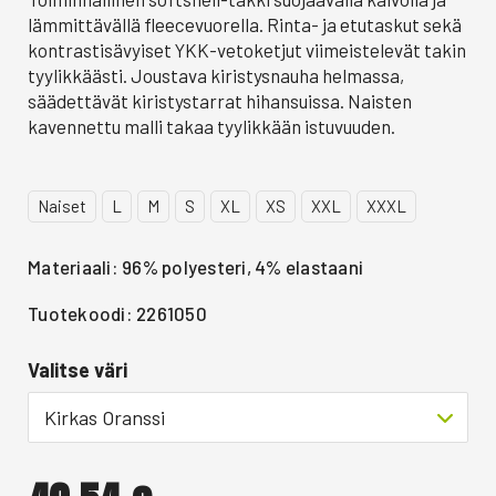
lämmittävällä fleecevuorella. Rinta- ja etutaskut sekä
kontrastisävyiset YKK-vetoketjut viimeistelevät takin
tyylikkäästi. Joustava kiristysnauha helmassa,
säädettävät kiristystarrat hihansuissa. Naisten
kavennettu malli takaa tyylikkään istuvuuden.
Naiset
L
M
S
XL
XS
XXL
XXXL
Materiaali: 96% polyesteri, 4% elastaani
Tuotekoodi: 2261050
Valitse väri
Kirkas Oranssi