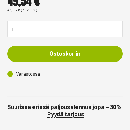
49,54
€
39,95
€
(ALV. 0%)
Ostoskoriin
Varastossa
Suurissa erissä paljousalennus jopa – 30%
Pyydä tarjous