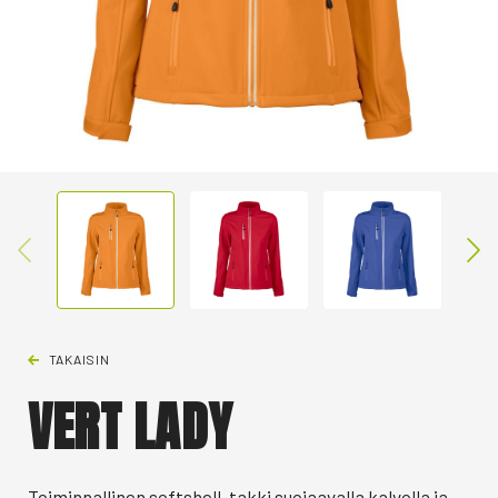
TAKAISIN
VERT LADY
Toiminnallinen softshell-takki suojaavalla kalvolla ja