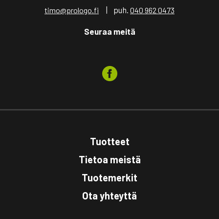
| puh.
timo@prologo.fi
040 962 0473
Seuraa meitä
Tuotteet
Tietoa meistä
Tuotemerkit
Ota yhteyttä