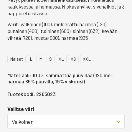
kauluksessa ja helmassa. Niskavahvike, sivuhalkiot ja 3
nappia etulistassa.
Värit: valkoinen (100), meleerattu harmaa (120),
punainen (400), t.sininen (600), sininen (632), kevään
vihreä (728), musta (900), harmaa (935)
Naiset
L
M
S
XL
XS
XXL
Materiaali: 100% kammattua puuvillaa (120 mel.
harmaa 85% puuvilla, 15% viskoosi)
Tuotekoodi: 2265023
Valitse väri
Valkoinen