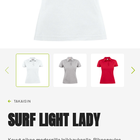
TAKAISIN
SURF LIGHT LADY
Kevyt pikee modernilla leikkauksella. Pikeeneulos