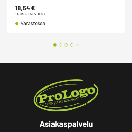
18,54
€
14,95
€
(ALV. 0%)
Varastossa
Asiakaspalvelu