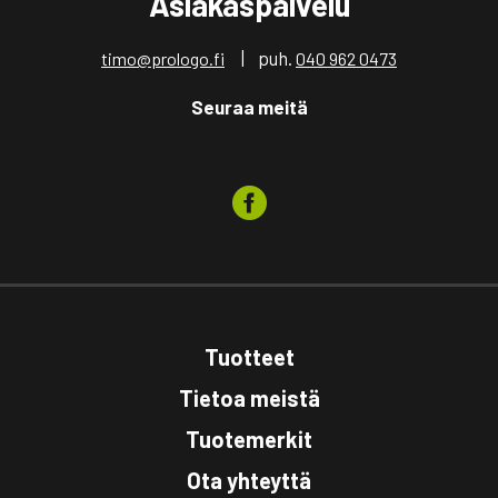
Asiakaspalvelu
| puh.
timo@prologo.fi
040 962 0473
Seuraa meitä
Tuotteet
Tietoa meistä
Tuotemerkit
Ota yhteyttä