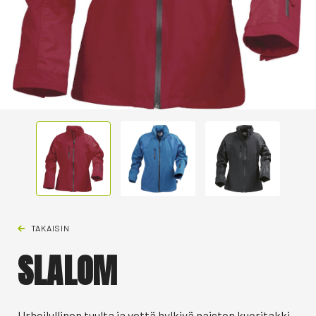
TAKAISIN
SLALOM
Urheilullinen tuulta ja vettä hylkivä naisten kuoritakki.