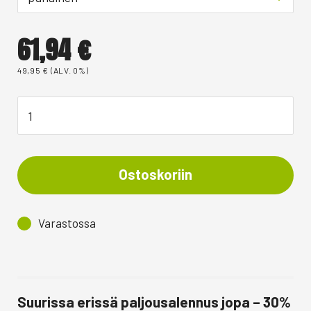
61,94
€
49,95
€
(ALV. 0%)
Ostoskoriin
Varastossa
Suurissa erissä paljousalennus jopa – 30%