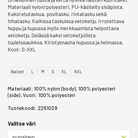
Materiaali nylon/polyesteri, PU-käsitelty sisäpinta.
Kaksi etutaskua, povitasku, rintatasku sekä
hihatasku. Kaikissa taskuissa vetoketju. Irrotettava
huppu ja hupussa myös merkkaamista helpottava
vetoketju. Selässä kaksi vetoketjullista
tuuletusaukkoa. Kiristysnauha hupussa ja helmassa.
Koot: S-XXL
Naiset
L
M
S
XL
XXL
Materiaali: 100% nylon (body), 100% polyesteri
(side), Vuori: 100% polyesteri
Tuotekoodi: 2261029
Valitse väri
punainen