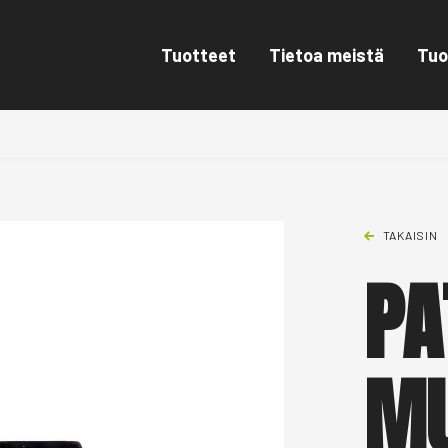
Tuotteet
Tietoa meistä
Tuo
TAKAISIN
PA
MU