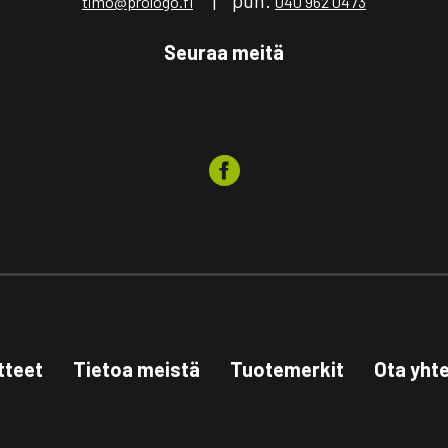
timo@prologo.fi
040 962 0473
Seuraa meitä
tteet
Tietoa meistä
Tuotemerkit
Ota yht