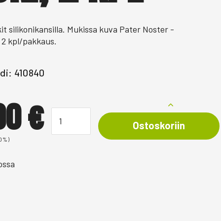
it silikonikansilla. Mukissa kuva Pater Noster -
 2 kpl/pakkaus.
di: 410840
,00
€
Ostoskoriin
 0%)
ossa