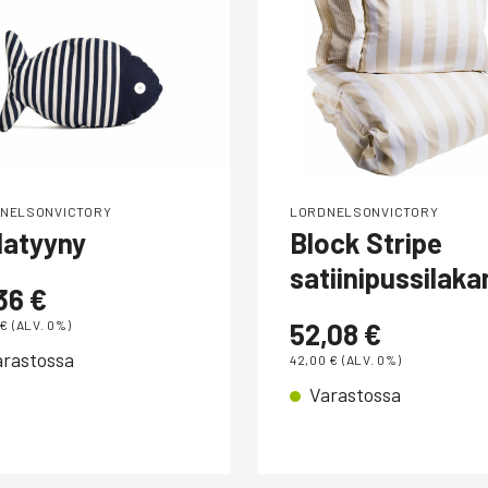
NELSONVICTORY
LORDNELSONVICTORY
latyyny
Block Stripe
satiinipussilaka
,36
€
€
(ALV. 0%)
52,08
€
arastossa
42,00
€
(ALV. 0%)
Varastossa