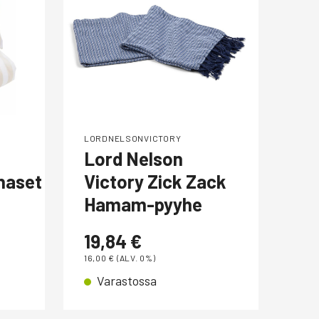
LORDNELSONVICTORY
LOR
Lord Nelson
Ko
nasetti
Victory Zick Zack
29
Hamam-pyyhe
24,0
V
19,84
€
16,00
€
(ALV. 0%)
Varastossa