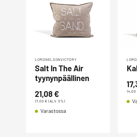
LORDNELSONVICTORY
LORD
Salt In The Air
Ka
tyynynpäällinen
17
21,08
€
14,00
V
17,00
€
(ALV. 0%)
Varastossa