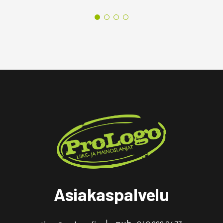
Asiakaspalvelu
| puh.