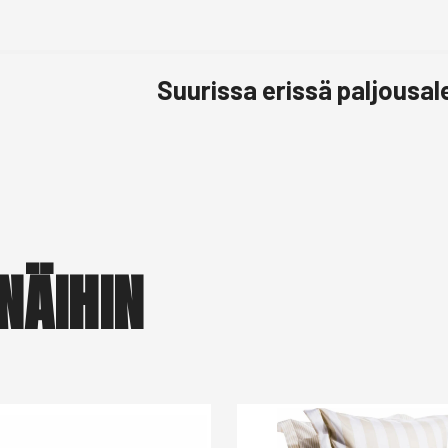
Suurissa erissä paljousa
NÄIHIN