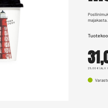
Posliinimuk
majakasta.
Tuotekoo
31
25,00
€
(ALV.
Varast