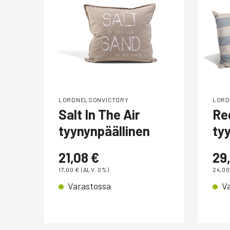
LORDNELSONVICTORY
LORD
Salt In The Air
Re
tyynynpäällinen
ty
21,08
€
29
17,00
€
(ALV. 0%)
24,0
Varastossa
V