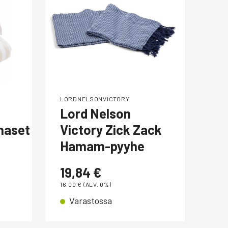
LORDNELSONVICTORY
LOR
Lord Nelson
Ko
nasetti
Victory Zick Zack
29
Hamam-pyyhe
24,0
V
19,84
€
16,00
€
(ALV. 0%)
Varastossa