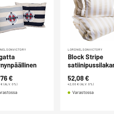
NELSONVICTORY
LORDNELSONVICTORY
gatta
Block Stripe
ynynpäällinen
satiinipussilaka
,76
€
52,08
€
0
€
(ALV. 0%)
42,00
€
(ALV. 0%)
arastossa
Varastossa