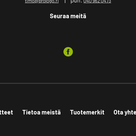
timo@prologo.fi
040 962 0473
Seuraa meitä
tteet
Tietoa meistä
Tuotemerkit
Ota yht