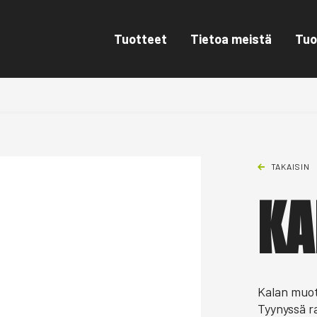
Tuotteet
Tietoa meistä
Tuo
TAKAISIN
KA
Kalan muot
Tyynyssä ra