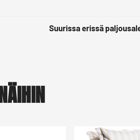
Suurissa erissä paljousa
NÄIHIN