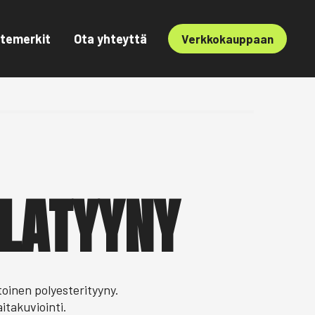
temerkit
Ota yhteyttä
Verkkokauppaan
LATYYNY
oinen polyesterityyny.
itakuviointi.