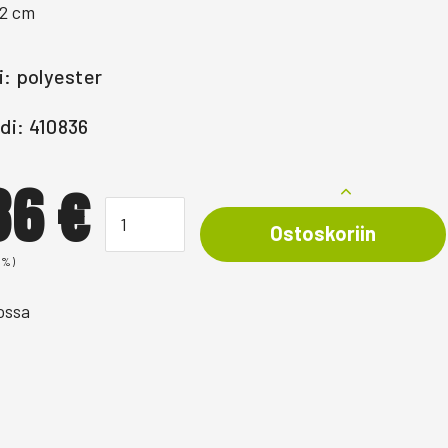
22 cm
i: polyester
di: 410836
,36
€
Ostoskoriin
0%)
ossa