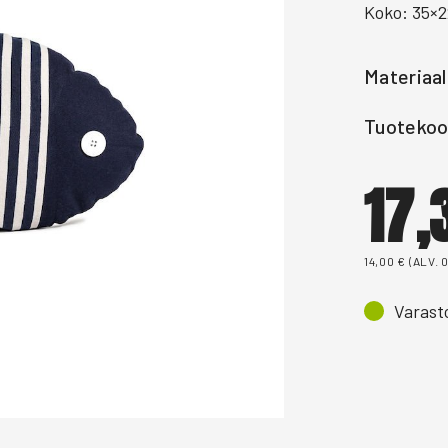
Koko: 35×
Materiaal
Tuotekoo
17
14,00
€
(ALV. 
Varast