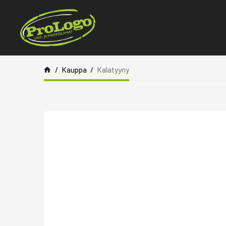
Siirry sisältöön
Kauppa
Kalatyyny