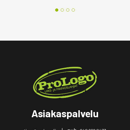
Asiakaspalvelu
| puh.