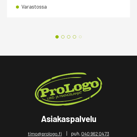
Varastossa
Asiakaspalvelu
| puh.
timo@prologo.fi
040 962 0473