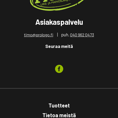
Asiakaspalvelu
| puh.
timo@prologo.fi
040 962 0473
Seuraa meitä
Tuotteet
Tietoa meistä