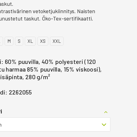
askut.
trastivärinen vetoketjukiinnitys. Naisten
unustetut taskut. Öko-Tex-sertifikaatti.
L
M
S
XL
XS
XXL
i: 60% puuvilla, 40% polyesteri (120
u harmaa 85% puuvilla, 15% viskoosi),
sisäpinta, 280 g/m²
di: 2262055
i
n