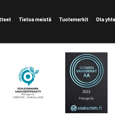
tteet
Tietoa meistä
Tuotemerkit
Ota yht