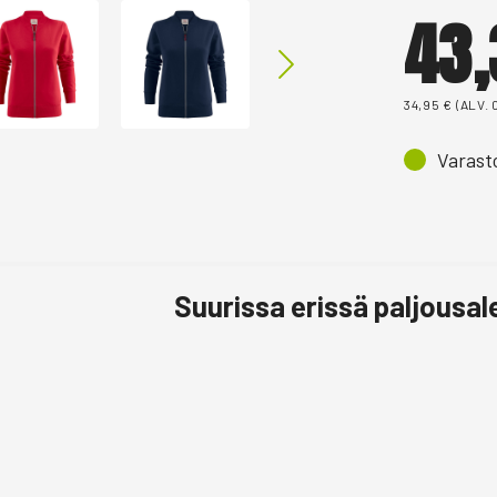
43
34,95
€
(ALV. 
Varast
Suurissa erissä paljousa