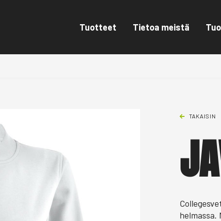
Tuotteet
Tietoa meistä
Tuo
TAKAISIN
JA
Collegesvet
helmassa. 