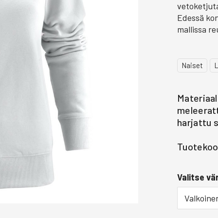
vetoketjut
Edessä kon
mallissa re
Naiset
Materiaal
meleeratt
harjattu 
Tuotekoo
Valitse vär
Valkoine