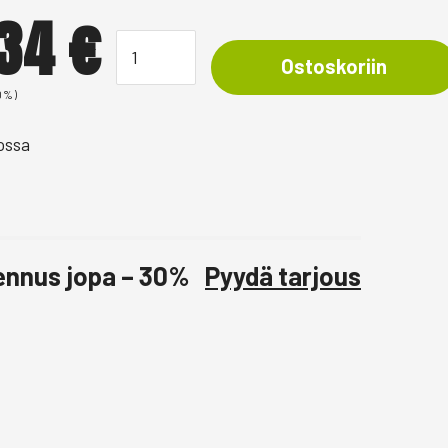
,34
€
Ostoskoriin
0%)
ossa
lennus jopa – 30%
Pyydä tarjous