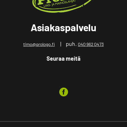
Asiakaspalvelu
| puh.
timo@prologo.fi
040 962 0473
Seuraa meitä