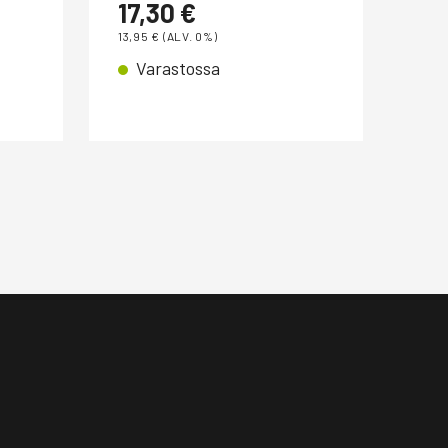
17,30
€
14
13,95
€
(ALV. 0%)
11,9
Varastossa
V