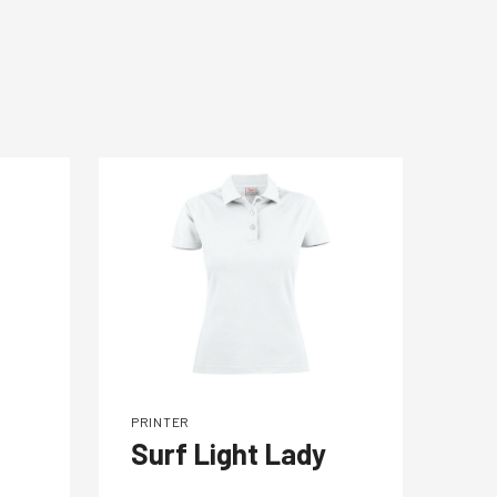
PRINTER
PRI
Surf Light Lady
Ra