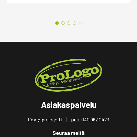
Asiakaspalvelu
| puh.
timo@prologo.fi
040 962 0473
Seuraa meitä