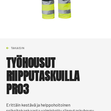
TAKAISIN
TYÖHOUSUT
RIIPPUTASKUILLA
PRO3
Erittäin kestävä ja helppohoitoinen
seikoitekankaasta valmistettu riipputaskuhousu