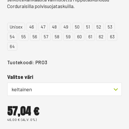
Corduraisilla polvisuojataskuilla.
Unisex
46
47
48
49
50
51
52
53
54
55
56
57
58
59
60
61
62
63
64
Tuotekoodi: PRO3
Valitse väri
keltainen
57,04
€
46,00
€
(ALV. 0%)