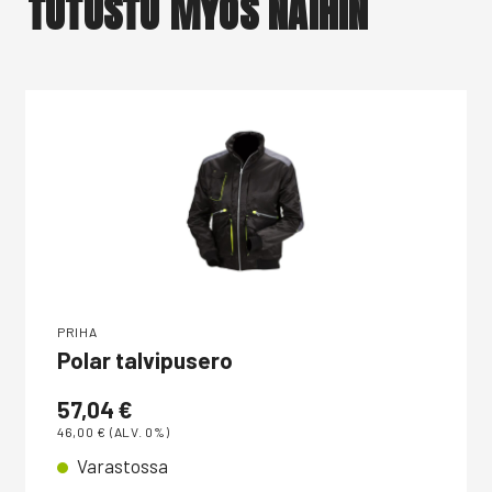
TUTUSTU MYÖS NÄIHIN
PRIHA
Polar talvipusero
57,04
€
46,00
€
(ALV. 0%)
Varastossa