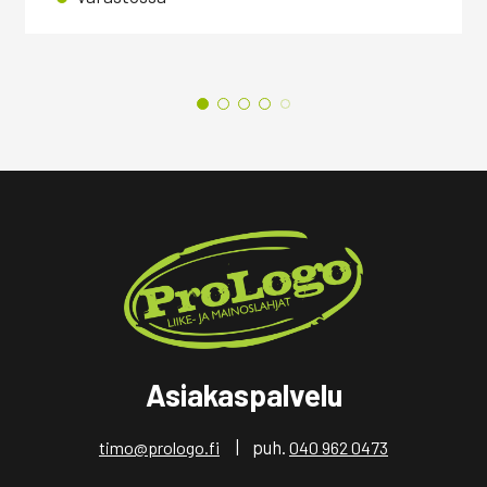
Asiakaspalvelu
| puh.
timo@prologo.fi
040 962 0473