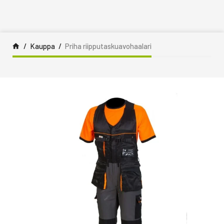
Siirry sisältöön
Kauppa
Priha riipputaskuavohaalari