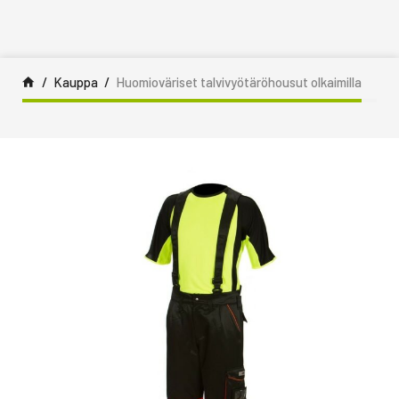
Siirry sisältöön
Kauppa
Huomioväriset talvivyötäröhousut olkaimilla