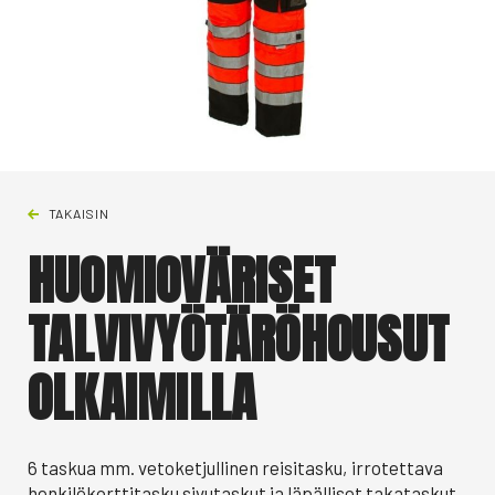
TAKAISIN
HUOMIOVÄRISET
TALVIVYÖTÄRÖHOUSUT
OLKAIMILLA
6 taskua mm. vetoketjullinen reisitasku, irrotettava
henkilökorttitasku sivutaskut ja läpälliset takataskut