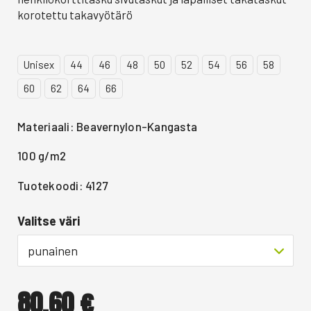
korotettu takavyötärö
Unisex
44
46
48
50
52
54
56
58
60
62
64
66
Materiaali: Beavernylon-Kangasta
100 g/m2
Tuotekoodi: 4127
Valitse väri
punainen
80,60
€