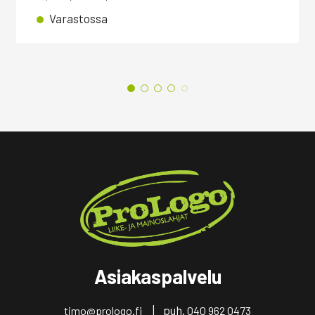
Varastossa
Asiakaspalvelu
| puh.
timo@prologo.fi
040 962 0473