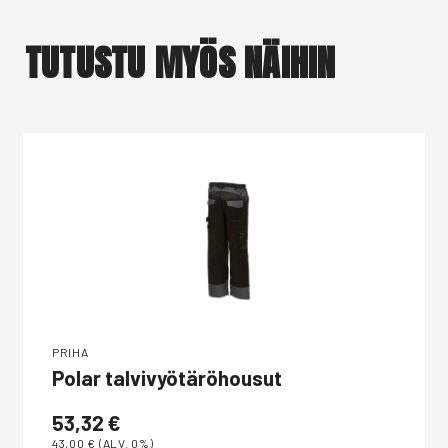
TUTUSTU MYÖS NÄIHIN
PRIHA
Polar talvivyötäröhousut
53,32
€
43,00
€
(ALV. 0%)