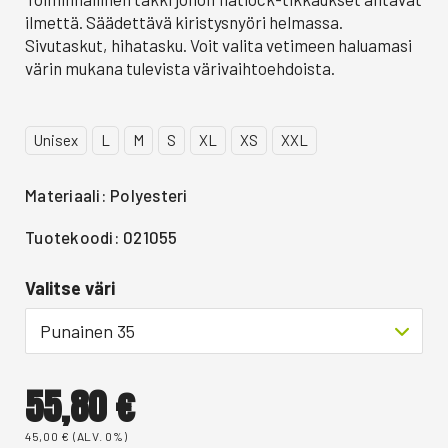
ilmettä. Säädettävä kiristysnyöri helmassa.
Sivutaskut, hihatasku. Voit valita vetimeen haluamasi
värin mukana tulevista värivaihtoehdoista.
Unisex
L
M
S
XL
XS
XXL
Materiaali: Polyesteri
Tuotekoodi: 021055
Valitse väri
Punainen 35
55,80
€
45,00
€
(ALV. 0%)