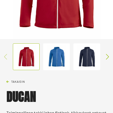
TAKAISIN
DUCAN
Toiminnallinen takki johon flatlock-tikkaukset antavat