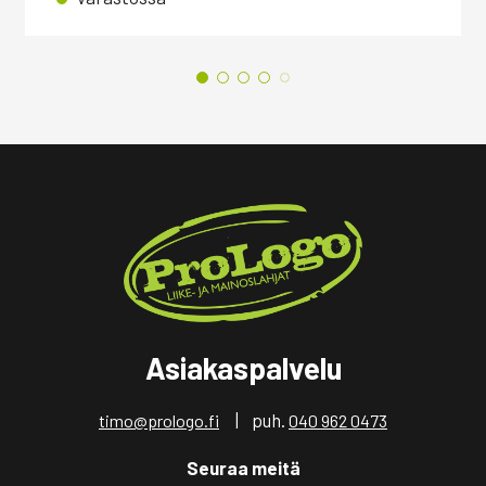
Asiakaspalvelu
| puh.
timo@prologo.fi
040 962 0473
Seuraa meitä