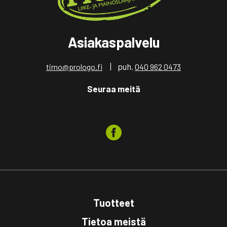
Asiakaspalvelu
| puh.
timo@prologo.fi
040 962 0473
Seuraa meitä
Tuotteet
Tietoa meistä