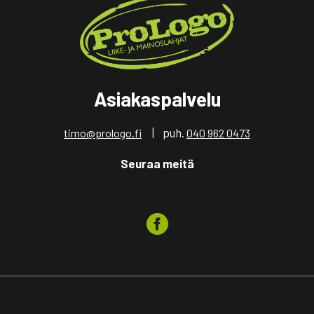
Asiakaspalvelu
| puh.
timo@prologo.fi
040 962 0473
Seuraa meitä