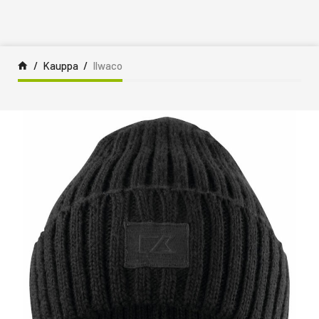
Siirry sisältöön
Kauppa
Ilwaco