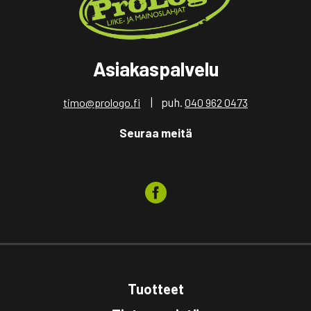
Asiakaspalvelu
| puh.
timo@prologo.fi
040 962 0473
Seuraa meitä
Tuotteet