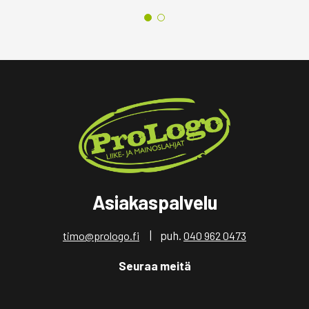
Asiakaspalvelu
| puh.
timo@prologo.fi
040 962 0473
Seuraa meitä