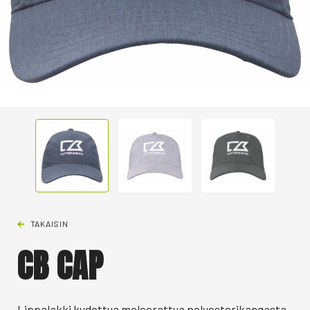
TAKAISIN
CB CAP
Lippalakki kudottua meleerattua polyesterikangasta.