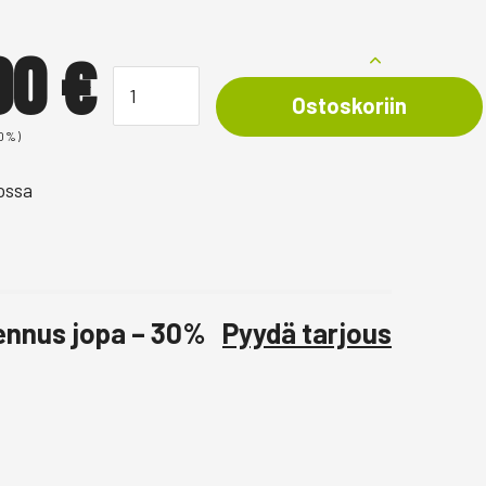
,00
€
Ostoskoriin
 0%)
ossa
lennus jopa – 30%
Pyydä tarjous