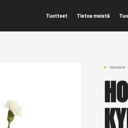
Tuotteet
Tietoa meistä
Tuo
TAKAISIN
HO
KY