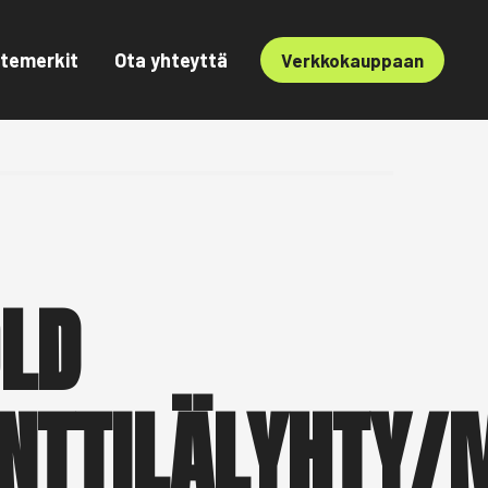
temerkit
Ota yhteyttä
Verkkokauppaan
LD
NTTILÄLYHTY/