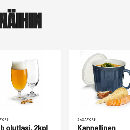
NÄIHIN
FORM
SAGAFORM
b olutlasi, 2kpl
Kannellinen