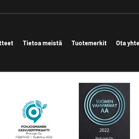
tteet
Tietoa meistä
Tuotemerkit
Ota yht