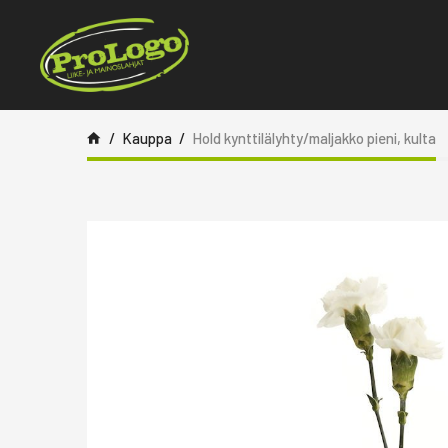
Siirry sisältöön
Kauppa
Hold kynttilälyhty/maljakko pieni, kulta