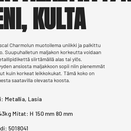
ENI, KULTA
scal Charmolun muotoilema uniikki ja palkittu
ko. Suupuhalletun maljakon korkeutta voidaan
tallipidikettä siirtämällä alas tai ylös.
yden ansiosta maljakkoon sopii niin pienemmät
t kuin korkeat leikkokukat. Tämä koko on
esta saatavilla olevasta koosta.
i: Metallia, Lasia
,43kg Mitat: H 150 mm 80 mm
di: 5018041