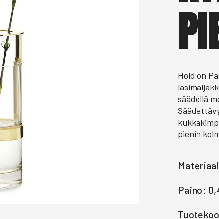
PI
Hold on Pa
lasimaljak
säädellä me
Säädettävy
kukkakimpu
pienin kolm
Materiaal
Paino: 0
Tuotekoo