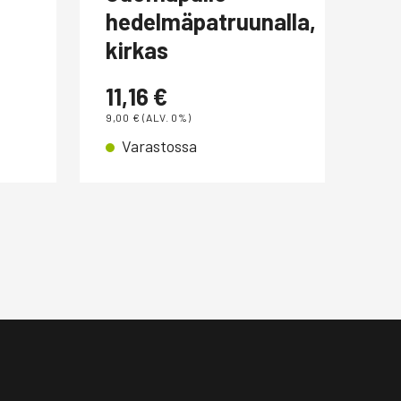
hedelmäpatruunalla,
0,
kirkas
0,00
V
11,16
€
9,00
€
(ALV. 0%)
Varastossa