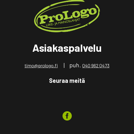
Asiakaspalvelu
| puh.
timo@prologo.fi
040 962 0473
Seuraa meitä