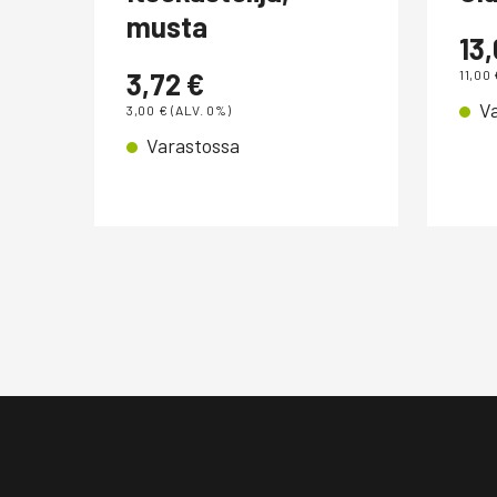
,
musta
13
3,72
€
11,00
V
3,00
€
(ALV. 0%)
Varastossa