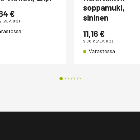
soppamuki,
,64
€
sininen
€
(ALV. 0%)
arastossa
11,16
€
9,00
€
(ALV. 0%)
Varastossa