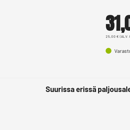
31
25,00
€
(ALV.
Varast
Suurissa erissä paljousa