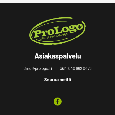
Asiakaspalvelu
| puh.
timo@prologo.fi
040 962 0473
Seuraa meitä