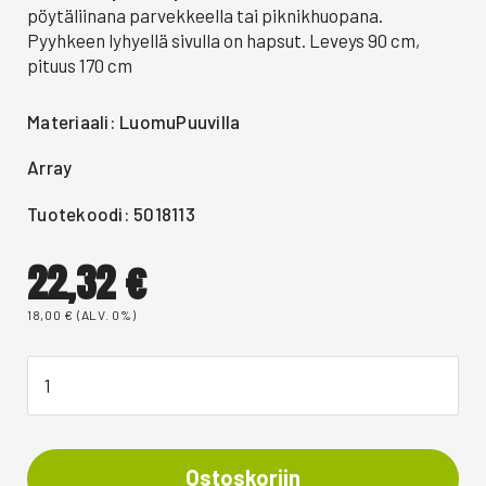
pöytäliinana parvekkeella tai piknikhuopana.
Pyyhkeen lyhyellä sivulla on hapsut. Leveys 90 cm,
pituus 170 cm
Materiaali: LuomuPuuvilla
Array
Tuotekoodi: 5018113
22,32
€
18,00
€
(ALV. 0%)
Ostoskoriin