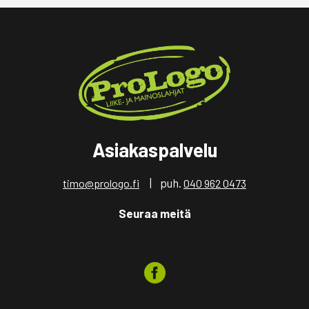
Asiakaspalvelu
| puh.
timo@prologo.fi
040 962 0473
Seuraa meitä