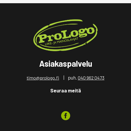
Asiakaspalvelu
| puh.
timo@prologo.fi
040 962 0473
Seuraa meitä