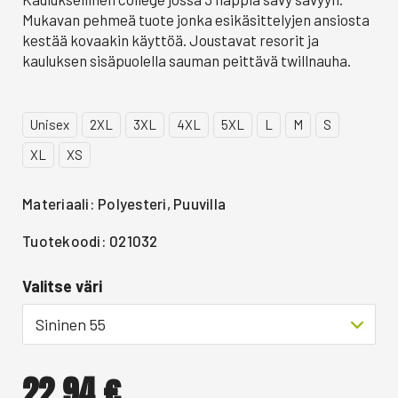
Mukavan pehmeä tuote jonka esikäsittelyjen ansiosta
kestää kovaakin käyttöä. Joustavat resorit ja
kauluksen sisäpuolella sauman peittävä twillnauha.
Unisex
2XL
3XL
4XL
5XL
L
M
S
XL
XS
Materiaali: Polyesteri, Puuvilla
Tuotekoodi: 021032
Valitse väri
Sininen 55
22,94
€