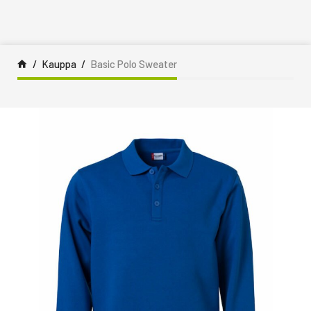
Siirry sisältöön
Kauppa
Basic Polo Sweater