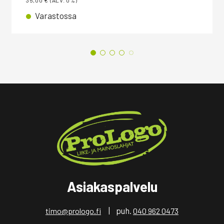
35,00
€
(ALV. 0%)
Varastossa
Asiakaspalvelu
| puh.
timo@prologo.fi
040 962 0473