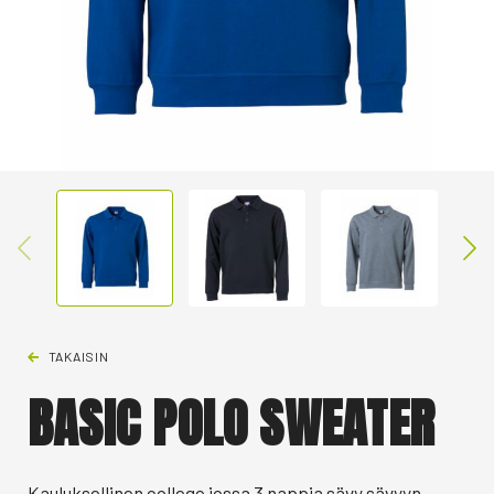
TAKAISIN
BASIC POLO SWEATER
Kauluksellinen college jossa 3 nappia sävy sävyyn.