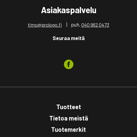
Asiakaspalvelu
| puh.
timo@prologo.fi
040 962 0473
Seuraa meitä
Tuotteet
Tietoa meistä
Tuotemerkit