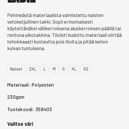
Pehmeästä materiaalista valmistettu naisten
vetoketjullinen takki. Sopii erinomaisesti
käytettäväksi välikerroksena aluskerroksen päällä tai
rentona ulkotakkina. Tiiviisti kudottu materiaali siirtää
tehokkaasti kosteutta pois iholta ja pitää kehon
kuivan tuntuisena.
Naiset
2XL
L
M
S
XL
XS
Materiaali: Polyesteri
230gsm
Tuotekoodi: 358403
Valitse väri