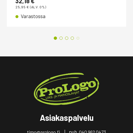
32,18
€
25,95
€
(ALV. 0%)
Varastossa
Asiakaspalvelu
| puh.
timo@prologo.fi
040 962 0473