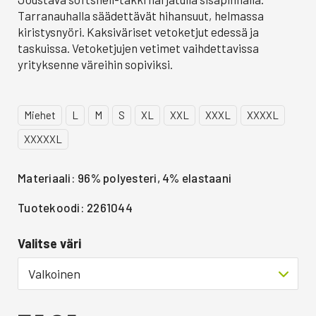
Tarranauhalla säädettävät hihansuut, helmassa
kiristysnyöri. Kaksiväriset vetoketjut edessä ja
taskuissa. Vetoketjujen vetimet vaihdettavissa
yrityksenne väreihin sopiviksi.
Miehet
L
M
S
XL
XXL
XXXL
XXXXL
XXXXXL
Materiaali: 96% polyesteri, 4% elastaani
Tuotekoodi: 2261044
Valitse väri
Valkoinen