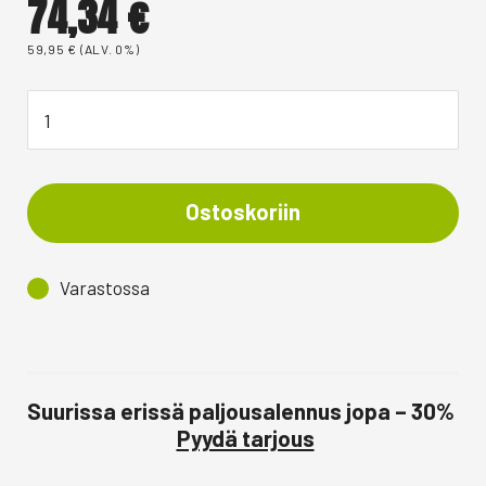
74,34
€
59,95
€
(ALV. 0%)
Ostoskoriin
Varastossa
Suurissa erissä paljousalennus jopa – 30%
Pyydä tarjous