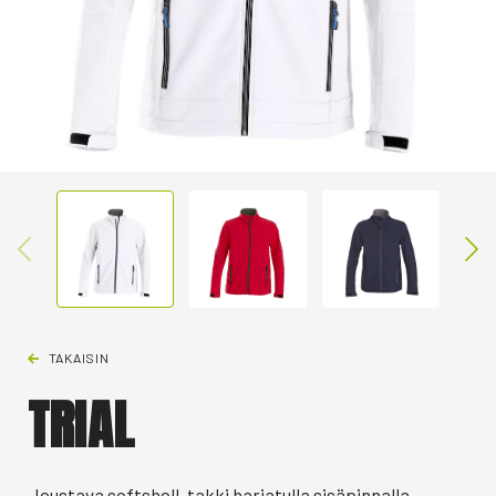
TAKAISIN
TRIAL
Joustava softshell-takki harjatulla sisäpinnalla.