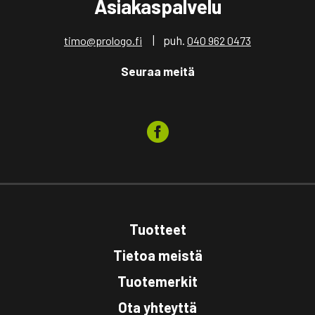
Asiakaspalvelu
| puh.
timo@prologo.fi
040 962 0473
Seuraa meitä
Tuotteet
Tietoa meistä
Tuotemerkit
Ota yhteyttä