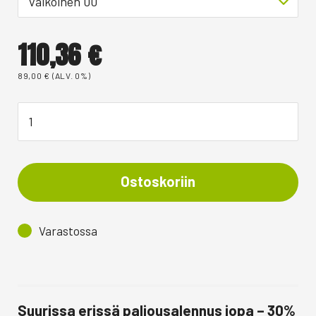
Valkoinen 00
110,36
€
89,00
€
(ALV. 0%)
Ostoskoriin
Varastossa
Suurissa erissä paljousalennus jopa – 30%