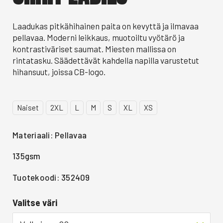
Laadukas pitkähihainen paita on kevyttä ja ilmavaa
pellavaa. Moderni leikkaus, muotoiltu vyötärö ja
kontrastiväriset saumat. Miesten mallissa on
rintatasku. Säädettävät kahdella napilla varustetut
hihansuut, joissa CB-logo.
Naiset
2XL
L
M
S
XL
XS
Materiaali: Pellavaa
135gsm
Tuotekoodi: 352409
Valitse väri