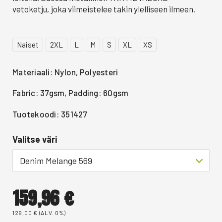
vetoketju, joka viimeistelee takin ylelliseen ilmeen.
Naiset
2XL
L
M
S
XL
XS
Materiaali: Nylon, Polyesteri
Fabric: 37gsm, Padding: 60gsm
Tuotekoodi: 351427
Valitse väri
Denim Melange 569
159,96
€
129,00
€
(ALV. 0%)