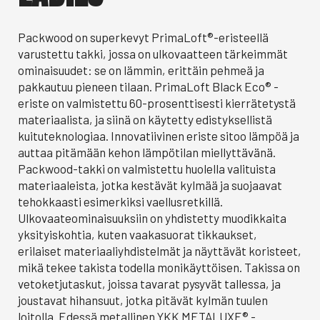
Packwood on superkevyt PrimaLoft®-eristeellä
varustettu takki, jossa on ulkovaatteen tärkeimmät
ominaisuudet: se on lämmin, erittäin pehmeä ja
pakkautuu pieneen tilaan. PrimaLoft Black Eco® -
eriste on valmistettu 60-prosenttisesti kierrätetystä
materiaalista, ja siinä on käytetty edistyksellistä
kuituteknologiaa. Innovatiivinen eriste sitoo lämpöä ja
auttaa pitämään kehon lämpötilan miellyttävänä.
Packwood-takki on valmistettu huolella valituista
materiaaleista, jotka kestävät kylmää ja suojaavat
tehokkaasti esimerkiksi vaellusretkillä.
Ulkovaateominaisuuksiin on yhdistetty muodikkaita
yksityiskohtia, kuten vaakasuorat tikkaukset,
erilaiset materiaaliyhdistelmät ja näyttävät koristeet,
mikä tekee takista todella monikäyttöisen. Takissa on
vetoketjutaskut, joissa tavarat pysyvät tallessa, ja
joustavat hihansuut, jotka pitävät kylmän tuulen
loitolla. Edessä metallinen YKK METALUXE® -