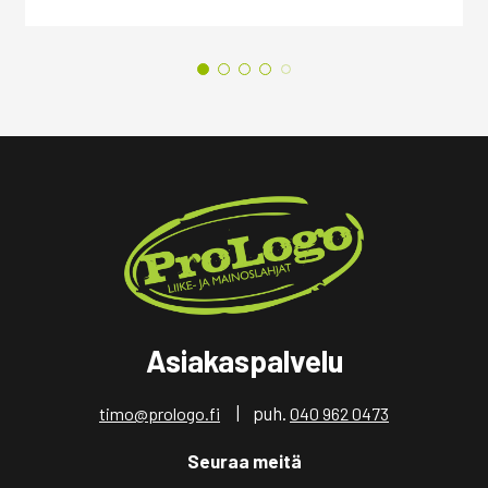
Asiakaspalvelu
| puh.
timo@prologo.fi
040 962 0473
Seuraa meitä