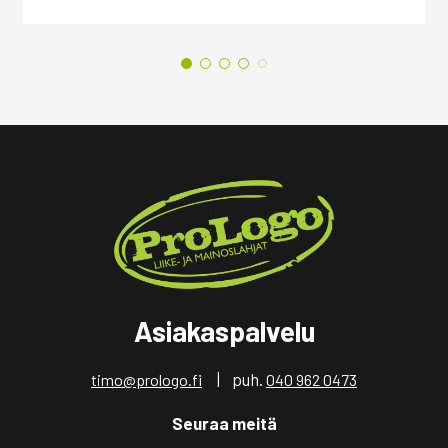
Asiakaspalvelu
| puh.
timo@prologo.fi
040 962 0473
Seuraa meitä