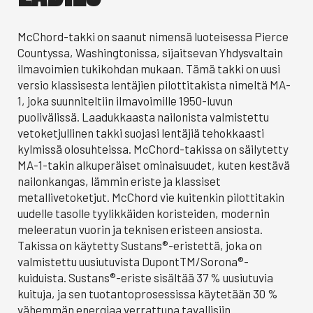
McChord-takki on saanut nimensä luoteisessa Pierce
Countyssa, Washingtonissa, sijaitsevan Yhdysvaltain
ilmavoimien tukikohdan mukaan. Tämä takki on uusi
versio klassisesta lentäjien pilottitakista nimeltä MA-
1, joka suunniteltiin ilmavoimille 1950-luvun
puolivälissä. Laadukkaasta nailonista valmistettu
vetoketjullinen takki suojasi lentäjiä tehokkaasti
kylmissä olosuhteissa. McChord-takissa on säilytetty
MA-1-takin alkuperäiset ominaisuudet, kuten kestävä
nailonkangas, lämmin eriste ja klassiset
metallivetoketjut. McChord vie kuitenkin pilottitakin
uudelle tasolle tyylikkäiden koristeiden, modernin
meleeratun vuorin ja teknisen eristeen ansiosta.
Takissa on käytetty Sustans®-eristettä, joka on
valmistettu uusiutuvista DupontTM/Sorona®-
kuiduista. Sustans®-eriste sisältää 37 % uusiutuvia
kuituja, ja sen tuotantoprosessissa käytetään 30 %
vähemmän energiaa verrattuna tavallisiin