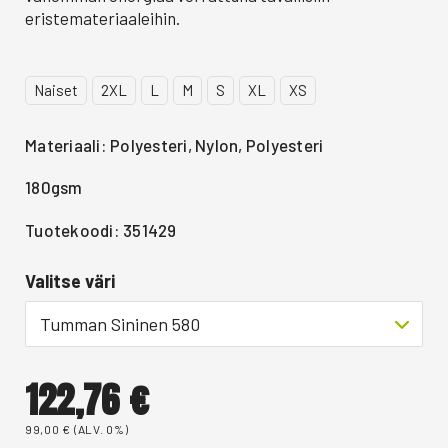
eristemateriaaleihin.
Naiset
2XL
L
M
S
XL
XS
Materiaali: Polyesteri, Nylon, Polyesteri
180gsm
Tuotekoodi: 351429
Valitse väri
Tumman Sininen 580
122,76
€
99,00
€
(ALV. 0%)