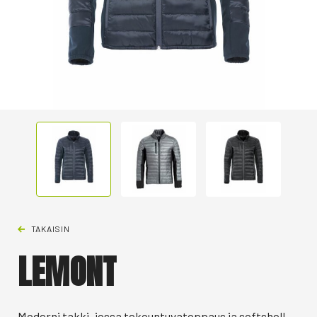
TAKAISIN
LEMONT
Moderni takki, jossa tekountuvatoppaus ja softshell-