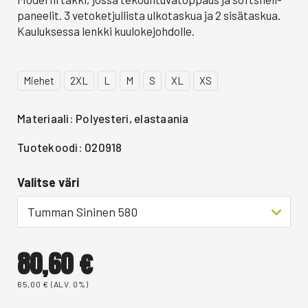
paneelit. 3 vetoketjullista ulkotaskua ja 2 sisätaskua.
Kauluksessa lenkki kuulokejohdolle.
Miehet
2XL
L
M
S
XL
XS
Materiaali: Polyesteri, elastaania
Tuotekoodi: 020918
Valitse väri
Tumman Sininen 580
80,60
€
65,00
€
(ALV. 0%)