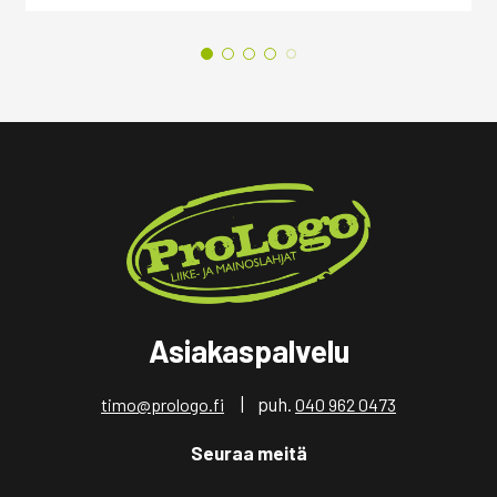
Asiakaspalvelu
| puh.
timo@prologo.fi
040 962 0473
Seuraa meitä