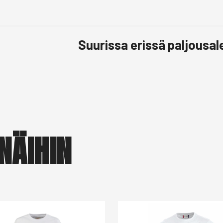
Suurissa erissä paljousa
NÄIHIN