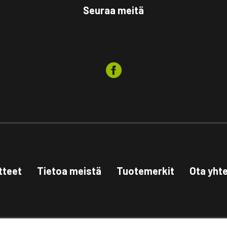
Seuraa meitä
tteet
Tietoa meistä
Tuotemerkit
Ota yht