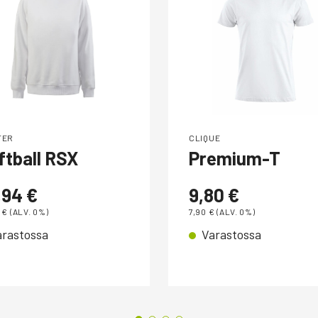
TER
CLIQUE
ftball RSX
Premium-T
,94
€
9,80
€
5
€
(ALV. 0%)
7,90
€
(ALV. 0%)
arastossa
Varastossa