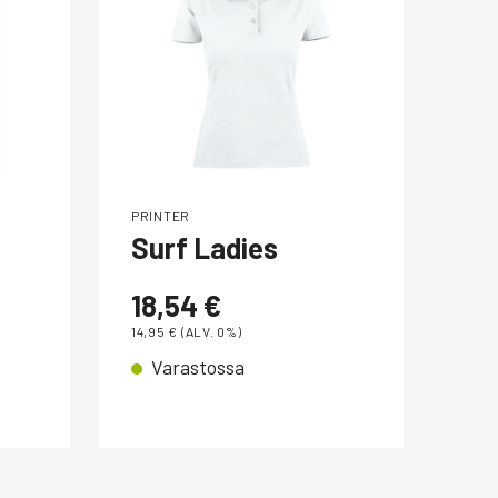
PRINTER
POR
Surf Ladies
Ki
50
18,54
€
14,95
€
(ALV. 0%)
17
Varastossa
14,5
V