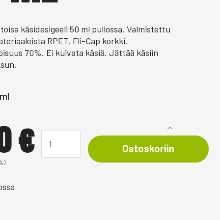
ittoisa käsidesigeeli 50 ml pullossa. Valmistettu
ateriaaleista RPET. Fli-Cap korkki.
oisuus 70%. Ei kuivata käsiä. Jättää käsiin
ksun.
 ml
60
€
Ostoskoriin
%)
ossa