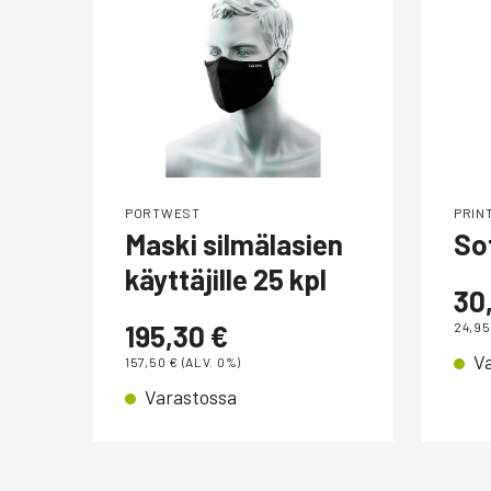
PORTWEST
PRIN
Maski silmälasien
So
käyttäjille 25 kpl
30
195,30
€
24,9
V
157,50
€
(ALV. 0%)
Varastossa