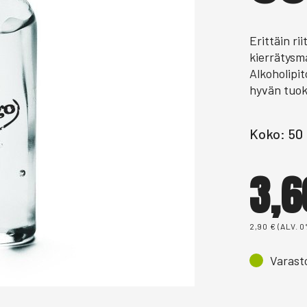
Erittäin ri
kierrätysm
Alkoholipit
hyvän tuo
Koko: 50
3,
2,90
€
(ALV. 0
Varast