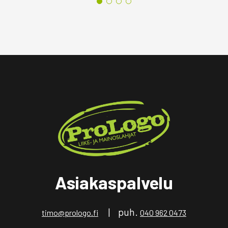
Asiakaspalvelu
| puh.
timo@prologo.fi
040 962 0473